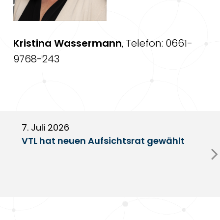
Kristina Wassermann
, Telefon: 0661-
9768-243
7. Juli 2026
6
VTL hat neuen Aufsichtsrat gewählt
V