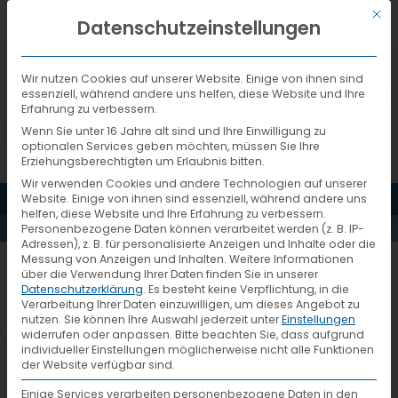
Mit d
DEUTSCH
Datenschutzeinstellungen
Wir nutzen Cookies auf unserer Website. Einige von ihnen sind
essenziell, während andere uns helfen, diese Website und Ihre
Erfahrung zu verbessern.
Wenn Sie unter 16 Jahre alt sind und Ihre Einwilligung zu
optionalen Services geben möchten, müssen Sie Ihre
Erziehungsberechtigten um Erlaubnis bitten.
Wir verwenden Cookies und andere Technologien auf unserer
MENÜ
Website. Einige von ihnen sind essenziell, während andere uns
AKTUELLES
helfen, diese Website und Ihre Erfahrung zu verbessern.
Personenbezogene Daten können verarbeitet werden (z. B. IP-
Adressen), z. B. für personalisierte Anzeigen und Inhalte oder die
Messung von Anzeigen und Inhalten.
Weitere Informationen
876_6_Auf-Spurensuche
über die Verwendung Ihrer Daten finden Sie in unserer
Datenschutzerklärung
.
Es besteht keine Verpflichtung, in die
Verarbeitung Ihrer Daten einzuwilligen, um dieses Angebot zu
nutzen.
Sie können Ihre Auswahl jederzeit unter
Einstellungen
widerrufen oder anpassen.
Bitte beachten Sie, dass aufgrund
individueller Einstellungen möglicherweise nicht alle Funktionen
der Website verfügbar sind.
Einige Services verarbeiten personenbezogene Daten in den