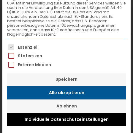
USA. Mit Ihrer Einwilligung zur Nutzung dieser Services willigen Sie
auch in die Verarbeitung Ihrer Daten in den USA gemäß Art. 49
(1) lit. a GDPR ein. Der EuGH stuft die USA als ein Land mit
7. Juli 2026
6
unzureichendem Datenschutz nach EU-Standards ein. Es
besteht beispielsweise die Gefahr, dass US-Behörden
VTL hat neuen Aufsichtsrat gewählt
V
personenbezogene Daten in Überwachungsprogrammen
verarbeiten, ohne dass für Europäerinnen und Europäer eine
Klagemöglichkeit besteht.
Es folgt eine Liste der Service-Gruppen, f
Essenziell
Statistiken
Externe Medien
Speichern
Alle akzeptieren
Ablehnen
Individuelle Datenschutzeinstellungen