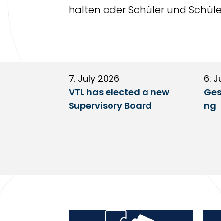
halten oder Schüler und Schül
7. July 2026
6. J
VTL has elected a new
Ges
Supervisory Board
ng