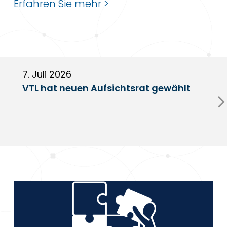
Erfahren Sie mehr >
7. Juli 2026
6
VTL hat neuen Aufsichtsrat gewählt
V