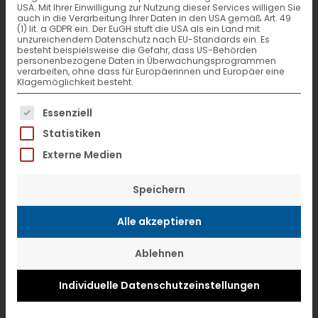
USA. Mit Ihrer Einwilligung zur Nutzung dieser Services willigen Sie
mittelständischen Logistik- und
auch in die Verarbeitung Ihrer Daten in den USA gemäß Art. 49
(1) lit. a GDPR ein. Der EuGH stuft die USA als ein Land mit
Transportunternehmen in über 35
unzureichendem Datenschutz nach EU-Standards ein. Es
besteht beispielsweise die Gefahr, dass US-Behörden
europäischen Ländern
personenbezogene Daten in Überwachungsprogrammen
verarbeiten, ohne dass für Europäerinnen und Europäer eine
zusammenarbeitet. Die Partner bilden
Klagemöglichkeit besteht.
ein engmaschiges Transport-Netzwerk,
Es folgt eine Liste der Service-Gruppen, f
Essenziell
um Sendungen schnell und
Statistiken
kostengünstig von A nach B zu
Externe Medien
transportieren.
Speichern
Alle akzeptieren
Was ist eigentlich Stückgut
Ablehnen
Beispiel: Sendungsreise im Hub-
Individuelle Datenschutzeinstellungen
and-Spoke-System