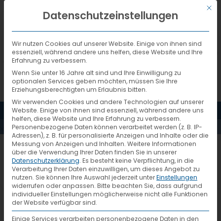
Mit d
DEUTSCH
Datenschutzeinstellungen
Wir nutzen Cookies auf unserer Website. Einige von ihnen sind
essenziell, während andere uns helfen, diese Website und Ihre
Erfahrung zu verbessern.
Wenn Sie unter 16 Jahre alt sind und Ihre Einwilligung zu
optionalen Services geben möchten, müssen Sie Ihre
Erziehungsberechtigten um Erlaubnis bitten.
Wir verwenden Cookies und andere Technologien auf unserer
SO GEHT
MENÜ
Website. Einige von ihnen sind essenziell, während andere uns
helfen, diese Website und Ihre Erfahrung zu verbessern.
Personenbezogene Daten können verarbeitet werden (z. B. IP-
STÜCKGUT
Adressen), z. B. für personalisierte Anzeigen und Inhalte oder die
Messung von Anzeigen und Inhalten.
Weitere Informationen
über die Verwendung Ihrer Daten finden Sie in unserer
Datenschutzerklärung
.
Es besteht keine Verpflichtung, in die
So geht Stückgut
Verarbeitung Ihrer Daten einzuwilligen, um dieses Angebot zu
nutzen.
Sie können Ihre Auswahl jederzeit unter
Einstellungen
widerrufen oder anpassen.
Bitte beachten Sie, dass aufgrund
individueller Einstellungen möglicherweise nicht alle Funktionen
VTL ist eine führende
der Website verfügbar sind.
Stückgutkooperation, die mit über 125
Einige Services verarbeiten personenbezogene Daten in den