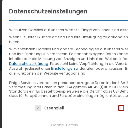
Datenschutzeinstellungen
Wir nutzen Cookies auf unserer Website. Einige von ihnen sind esse
Wenn Sie unter 16 Jahre alt sind und Ihre Einwilligung zu optiona
bitten.
HOME
AKTUELLES
VTL
Wir verwenden Cookies und andere Technologien auf unserer Websi
und Ihre Erfahrung zu verbessern.
Personenbezogene Daten können ve
Inhalte oder die Messung von Anzeigen und Inhalten.
Weitere Info
Datenschutzerklärung
.
Es besteht keine Verpflichtung, in die Verar
Auswahl jederzeit unter
Einstellungen
widerrufen oder anpassen.
B
alle Funktionen der Website verfügbar sind.
Pressebilder
Einige Services verarbeiten personenbezogene Daten in den USA. Mit 
Verarbeitung Ihrer Daten in den USA gemäß Art. 49 (1) lit. a GDPR 
Standards ein. Es besteht beispielsweise die Gefahr, dass US
dass für Europäerinnen und Europäer eine Klagemöglichkeit beste
Die hier bereitgestellten Bilde
Es folgt eine Liste der Service-Gruppen, f
Essenziell
verwenden. Als Quellenangabe v
Veröffentlichung freuen wir un
Cookie-Details