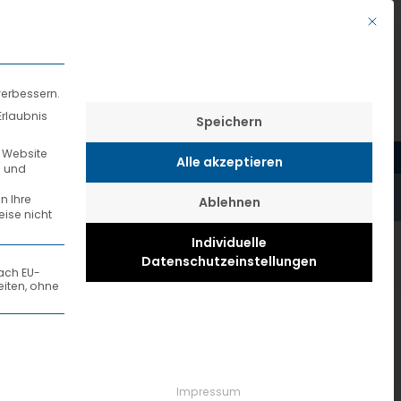
KUNDEN-LOGIN
SENDUNGSAUSKUNFT
DEUTSCH
Mit di
verbessern.
Erlaubnis
Speichern
JOBS
PRESSE
KONTAKT
e Website
Alle akzeptieren
n und
n Ihre
Ablehnen
eise nicht
Individuelle
Datenschutzeinstellungen
nach EU-
iten, ohne
 für ihre Berichterstattung
 Die erste Service-Gruppe ist essenziell und 
Logistik GmbH“. Bei einer
Impressum