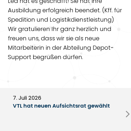
Lea hat es geschafft! Sie hat ihre
Ausbildung erfolgreich beendet. (Kff. für
Spedition und Logistikdienstleistung)
Wir gratulieren Ihr ganz herzlich und
freuen uns, dass wir sie als neue
Mitarbeiterin in der Abteilung Depot-
Support begrüßen dürfen.
7. Juli 2026
6
VTL hat neuen Aufsichtsrat gewählt
V