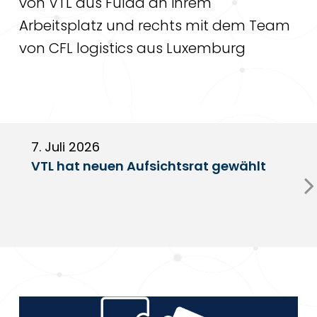
von VTL aus Fulda an ihrem
Arbeitsplatz und rechts mit dem Team
von CFL logistics aus Luxemburg
7. Juli 2026
6
VTL hat neuen Aufsichtsrat gewählt
V