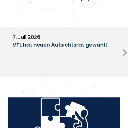
7. Juli 2026
6
VTL hat neuen Aufsichtsrat gewählt
V