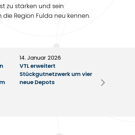
st zu stärken und sein
n die Region Fulda neu kennen.
14. Januar 2026
5. Januar 2
en
VTL erweitert
Partnerscha
Stückgutnetzwerk um vier
Austausch 
im
neue Depots
Erfolgsfakt
Netzwerk