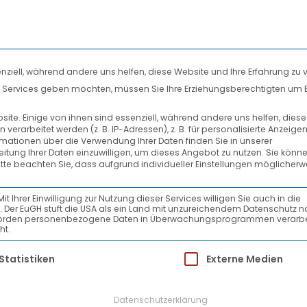
nziell, während andere uns helfen, diese Website und Ihre Erfahrung zu 
len Services geben möchten, müssen Sie Ihre Erziehungsberechtigten um 
DIENSTLEISTUNGEN
SYSTEMPARTNER
te. Einige von ihnen sind essenziell, während andere uns helfen, dies
rarbeitet werden (z. B. IP-Adressen), z. B. für personalisierte Anzeige
ISO-14001-2015-DE
rmationen über die Verwendung Ihrer Daten finden Sie in unserer
beitung Ihrer Daten einzuwilligen, um dieses Angebot zu nutzen.
Sie könne
itte beachten Sie, dass aufgrund individueller Einstellungen möglicherw
Ihrer Einwilligung zur Nutzung dieser Services willigen Sie auch in die
ein. Der EuGH stuft die USA als ein Land mit unzureichendem Datenschutz 
-Behörden personenbezogene Daten in Überwachungsprogrammen verarbe
ht.
ür die eine Einwilligung erteilt werden kann.
Statistiken
Externe Medien
Datenschutzerklärung