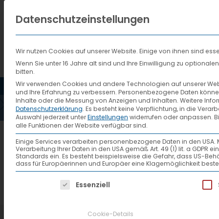
Datenschutzeinstellungen
Wir nutzen Cookies auf unserer Website. Einige von ihnen sind esse
Wenn Sie unter 16 Jahre alt sind und Ihre Einwilligung zu optiona
bitten.
HOME
AKTUELLES
VTL
Wir verwenden Cookies und andere Technologien auf unserer Websi
und Ihre Erfahrung zu verbessern.
Personenbezogene Daten können ve
Inhalte oder die Messung von Anzeigen und Inhalten.
Weitere Info
Datenschutzerklärung
.
Es besteht keine Verpflichtung, in die Verar
Auswahl jederzeit unter
Einstellungen
widerrufen oder anpassen.
B
alle Funktionen der Website verfügbar sind.
Einige Services verarbeiten personenbezogene Daten in den USA. Mit 
Verarbeitung Ihrer Daten in den USA gemäß Art. 49 (1) lit. a GDPR 
Standards ein. Es besteht beispielsweise die Gefahr, dass US
dass für Europäerinnen und Europäer eine Klagemöglichkeit beste
Es folgt eine Liste der Service-Gruppen, f
Essenziell
Cookie-Details