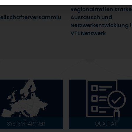
uli 2026
25. Juni 2026
Regionaltreffen stärk
ellschafterversammlu
Austausch und
Netzwerkentwicklung 
VTL Netzwerk
SYSTEMPARTNER
QUALITÄT