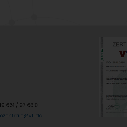
+49 661 / 97 68 0
mzentrale@vtl.de