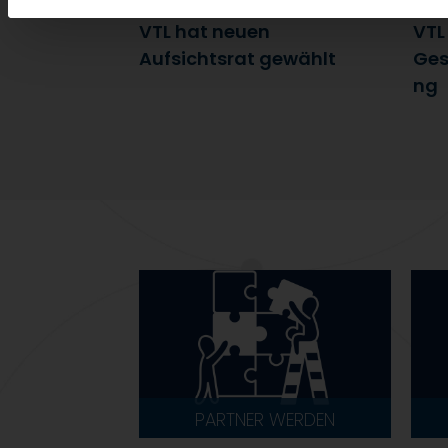
7. Juli 2026
6. J
VTL hat neuen
VTL
Aufsichtsrat gewählt
Ges
ng
PARTNER WERDEN