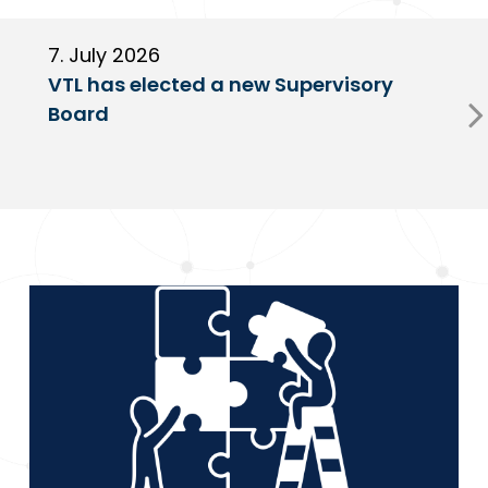
7. July 2026
6
VTL has elected a new Supervisory
G
Board