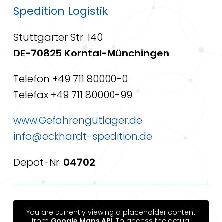
Spedition Logistik
Stuttgarter Str. 140
DE-70825 Korntal-Münchingen
Telefon +49 711 80000-0
Telefax +49 711 80000-99
www.Gefahrengutlager.de
info@eckhardt-spedition.de
Depot-Nr.
04702
You are currently viewing a placeholder content
from
Google Maps API
. To access the actual