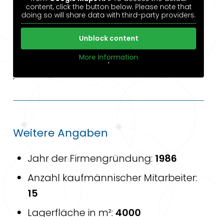
content, click the button below. Please note that
doing so will share data with third-party providers.
Unblock content
More Information
'
'
Weitere Angaben
Jahr der Firmengründung:
1986
Anzahl kaufmännischer Mitarbeiter:
15
Lagerfläche in m²:
4000