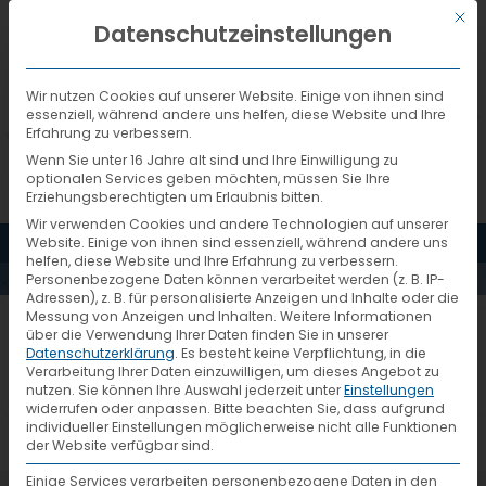
Mit d
DEUTSCH
Datenschutzeinstellungen
Wir nutzen Cookies auf unserer Website. Einige von ihnen sind
essenziell, während andere uns helfen, diese Website und Ihre
Erfahrung zu verbessern.
Wenn Sie unter 16 Jahre alt sind und Ihre Einwilligung zu
optionalen Services geben möchten, müssen Sie Ihre
Erziehungsberechtigten um Erlaubnis bitten.
Wir verwenden Cookies und andere Technologien auf unserer
23_6_NEWSTRAILERENGLI
MENÜ
Website. Einige von ihnen sind essenziell, während andere uns
helfen, diese Website und Ihre Erfahrung zu verbessern.
Personenbezogene Daten können verarbeitet werden (z. B. IP-
D
Adressen), z. B. für personalisierte Anzeigen und Inhalte oder die
Messung von Anzeigen und Inhalten.
Weitere Informationen
über die Verwendung Ihrer Daten finden Sie in unserer
Datenschutzerklärung
.
Es besteht keine Verpflichtung, in die
Verarbeitung Ihrer Daten einzuwilligen, um dieses Angebot zu
nutzen.
Sie können Ihre Auswahl jederzeit unter
Einstellungen
widerrufen oder anpassen.
Bitte beachten Sie, dass aufgrund
individueller Einstellungen möglicherweise nicht alle Funktionen
der Website verfügbar sind.
Einige Services verarbeiten personenbezogene Daten in den