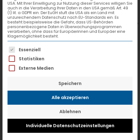
USA. Mit Ihrer Einwilligung zur Nutzung dieser Services willigen Sie
7. Juli 2026
6
auch in die Verarbeitung Ihrer Daten in den USA gemäß Art. 49
(1) lit. a GDPR ein. Der EuGH stuft die USA als ein Land mit
VTL hat neuen Aufsichtsrat gewählt
V
unzureichendem Datenschutz nach EU-Standards ein. Es
besteht beispielsweise die Gefahr, dass US-Behörden
personenbezogene Daten in Überwachungsprogrammen
verarbeiten, ohne dass für Europäerinnen und Europäer eine
Klagemöglichkeit besteht.
Es folgt eine Liste der Service-Gruppen, f
Essenziell
Statistiken
Externe Medien
Speichern
Alle akzeptieren
Ablehnen
Individuelle Datenschutzeinstellungen