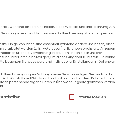
nziell, während andere uns helfen, diese Website und Ihre Erfahrung zu 
len Services geben möchten, müssen Sie Ihre Erziehungsberechtigten um 
DIENSTLEISTUNGEN
SYSTEMPARTNER
te. Einige von ihnen sind essenziell, während andere uns helfen, dies
rarbeitet werden (z. B. IP-Adressen), z. B. für personalisierte Anzeige
682_2_VTL-HUB_2
rmationen über die Verwendung Ihrer Daten finden Sie in unserer
beitung Ihrer Daten einzuwilligen, um dieses Angebot zu nutzen.
Sie könne
itte beachten Sie, dass aufgrund individueller Einstellungen möglicherw
Ihrer Einwilligung zur Nutzung dieser Services willigen Sie auch in die
ein. Der EuGH stuft die USA als ein Land mit unzureichendem Datenschutz 
-Behörden personenbezogene Daten in Überwachungsprogrammen verarbe
ht.
ür die eine Einwilligung erteilt werden kann.
Statistiken
Externe Medien
Datenschutzerklärung