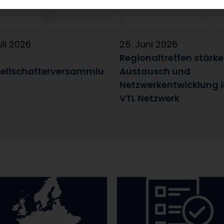
uli 2026
25. Juni 2026
Regionaltreffen stärk
ellschafterversammlu
Austausch und
Netzwerkentwicklung 
VTL Netzwerk