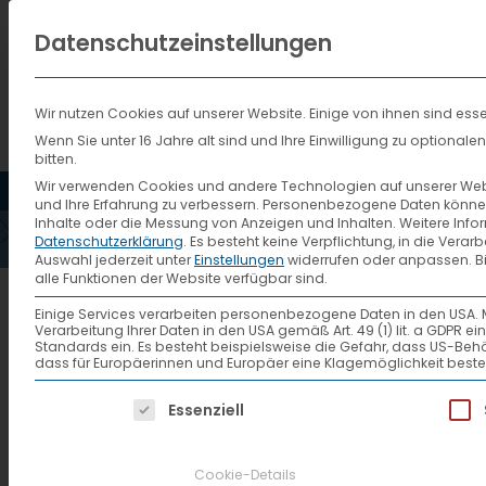
Datenschutzeinstellungen
Wir nutzen Cookies auf unserer Website. Einige von ihnen sind esse
Wenn Sie unter 16 Jahre alt sind und Ihre Einwilligung zu optiona
bitten.
HOME
AKTUELLES
VTL
Wir verwenden Cookies und andere Technologien auf unserer Websi
und Ihre Erfahrung zu verbessern.
Personenbezogene Daten können ve
Inhalte oder die Messung von Anzeigen und Inhalten.
Weitere Info
Datenschutzerklärung
.
Es besteht keine Verpflichtung, in die Verar
Auswahl jederzeit unter
Einstellungen
widerrufen oder anpassen.
B
alle Funktionen der Website verfügbar sind.
Einige Services verarbeiten personenbezogene Daten in den USA. Mit 
Verarbeitung Ihrer Daten in den USA gemäß Art. 49 (1) lit. a GDPR 
Standards ein. Es besteht beispielsweise die Gefahr, dass US
dass für Europäerinnen und Europäer eine Klagemöglichkeit beste
Es folgt eine Liste der Service-Gruppen, f
Essenziell
Cookie-Details