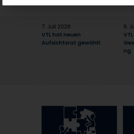
7. Juli 2026
6. J
VTL hat neuen
VTL
Aufsichtsrat gewählt
Ges
ng