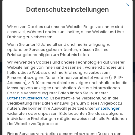
Mit d
DEUTSCH
Datenschutzeinstellungen
Wir nutzen Cookies auf unserer Website. Einige von ihnen sind
essenziell, während andere uns helfen, diese Website und Ihre
Erfahrung zu verbessern.
Wenn Sie unter 16 Jahre alt sind und Ihre Einwilligung zu
optionalen Services geben möchten, müssen Sie Ihre
Erziehungsberechtigten um Erlaubnis bitten.
Wir verwenden Cookies und andere Technologien auf unserer
VTL HALLE,
MENÜ
Website. Einige von ihnen sind essenziell, während andere uns
helfen, diese Website und Ihre Erfahrung zu verbessern.
Personenbezogene Daten können verarbeitet werden (z. B. IP-
INNENANSICHT
Adressen), z. B. für personalisierte Anzeigen und Inhalte oder die
Messung von Anzeigen und Inhalten.
Weitere Informationen
über die Verwendung Ihrer Daten finden Sie in unserer
Datenschutzerklärung
.
Es besteht keine Verpflichtung, in die
Verarbeitung Ihrer Daten einzuwilligen, um dieses Angebot zu
nutzen.
Sie können Ihre Auswahl jederzeit unter
Einstellungen
widerrufen oder anpassen.
Bitte beachten Sie, dass aufgrund
individueller Einstellungen möglicherweise nicht alle Funktionen
der Website verfügbar sind.
Einige Services verarbeiten personenbezogene Daten in den