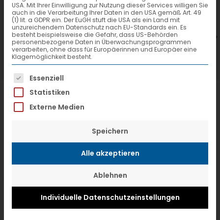
USA. Mit Ihrer Einwilligung zur Nutzung dieser Services willigen Sie
7. Juli 2026
6
auch in die Verarbeitung Ihrer Daten in den USA gemäß Art. 49
(1) lit. a GDPR ein. Der EuGH stuft die USA als ein Land mit
VTL hat neuen Aufsichtsrat gewählt
V
unzureichendem Datenschutz nach EU-Standards ein. Es
besteht beispielsweise die Gefahr, dass US-Behörden
personenbezogene Daten in Überwachungsprogrammen
verarbeiten, ohne dass für Europäerinnen und Europäer eine
Klagemöglichkeit besteht.
Es folgt eine Liste der Service-Gruppen, f
Essenziell
Statistiken
Externe Medien
Speichern
Alle akzeptieren
Ablehnen
Individuelle Datenschutzeinstellungen