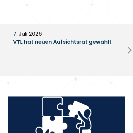
7. Juli 2026
6
VTL hat neuen Aufsichtsrat gewählt
V