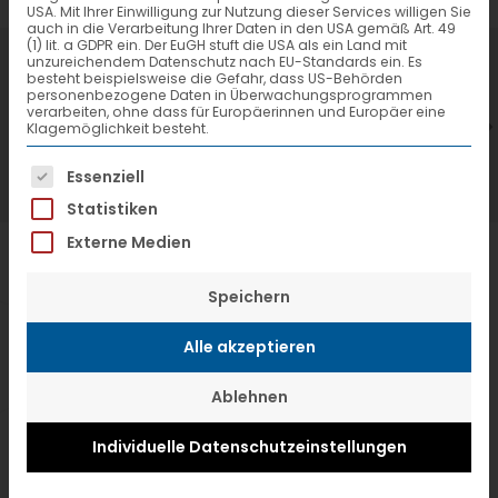
USA. Mit Ihrer Einwilligung zur Nutzung dieser Services willigen Sie
auch in die Verarbeitung Ihrer Daten in den USA gemäß Art. 49
(1) lit. a GDPR ein. Der EuGH stuft die USA als ein Land mit
7. Juli 2026
6
unzureichendem Datenschutz nach EU-Standards ein. Es
besteht beispielsweise die Gefahr, dass US-Behörden
VTL hat neuen Aufsichtsrat gewählt
V
personenbezogene Daten in Überwachungsprogrammen
verarbeiten, ohne dass für Europäerinnen und Europäer eine
Klagemöglichkeit besteht.
Es folgt eine Liste der Service-Gruppen, f
Essenziell
Statistiken
Externe Medien
Speichern
Alle akzeptieren
Ablehnen
Individuelle Datenschutzeinstellungen