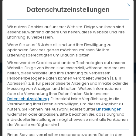
Mit d
DEUTSCH
Datenschutzeinstellungen
Wir nutzen Cookies auf unserer Website. Einige von ihnen sind
essenziell, während andere uns helfen, diese Website und Ihre
Erfahrung zu verbessern.
Wenn Sie unter 16 Jahre alt sind und Ihre Einwilligung zu
optionalen Services geben möchten, müssen Sie Ihre
Erziehungsberechtigten um Erlaubnis bitten.
Wir verwenden Cookies und andere Technologien auf unserer
MENÜ
Website. Einige von ihnen sind essenziell, während andere uns
AKTUELLES
helfen, diese Website und Ihre Erfahrung zu verbessern.
Personenbezogene Daten können verarbeitet werden (z. B. IP-
Adressen), z. B. für personalisierte Anzeigen und Inhalte oder die
Messung von Anzeigen und Inhalten.
Weitere Informationen
13.07.2015
über die Verwendung Ihrer Daten finden Sie in unserer
Datenschutzerklärung
.
Es besteht keine Verpflichtung, in die
Verarbeitung Ihrer Daten einzuwilligen, um dieses Angebot zu
nutzen.
Sie können Ihre Auswahl jederzeit unter
Einstellungen
Elektroarbeiten in der Halle.
widerrufen oder anpassen.
Bitte beachten Sie, dass aufgrund
individueller Einstellungen möglicherweise nicht alle Funktionen
der Website verfügbar sind.
Einige Services verarbeiten personenbezogene Daten in den