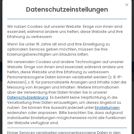
Mit d
DEUTSCH
Datenschutzeinstellungen
Wir nutzen Cookies auf unserer Website. Einige von ihnen sind
essenziell, während andere uns helfen, diese Website und Ihre
Erfahrung zu verbessern.
Wenn Sie unter 16 Jahre alt sind und Ihre Einwilligung zu
optionalen Services geben möchten, müssen Sie Ihre
Erziehungsberechtigten um Erlaubnis bitten.
Wir verwenden Cookies und andere Technologien auf unserer
MENÜ
Website. Einige von ihnen sind essenziell, während andere uns
AKTUELLES
helfen, diese Website und Ihre Erfahrung zu verbessern.
Personenbezogene Daten können verarbeitet werden (z. B. IP-
Adressen), z. B. für personalisierte Anzeigen und Inhalte oder die
Messung von Anzeigen und Inhalten.
Weitere Informationen
DSC_7296
über die Verwendung Ihrer Daten finden Sie in unserer
Datenschutzerklärung
.
Es besteht keine Verpflichtung, in die
Verarbeitung Ihrer Daten einzuwilligen, um dieses Angebot zu
nutzen.
Sie können Ihre Auswahl jederzeit unter
Einstellungen
widerrufen oder anpassen.
Bitte beachten Sie, dass aufgrund
individueller Einstellungen möglicherweise nicht alle Funktionen
der Website verfügbar sind.
Einige Services verarbeiten personenbezogene Daten in den