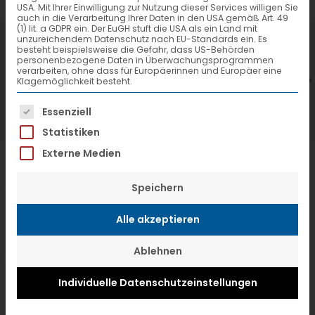
USA. Mit Ihrer Einwilligung zur Nutzung dieser Services willigen Sie
auch in die Verarbeitung Ihrer Daten in den USA gemäß Art. 49
(1) lit. a GDPR ein. Der EuGH stuft die USA als ein Land mit
7. Juli 2026
6
unzureichendem Datenschutz nach EU-Standards ein. Es
besteht beispielsweise die Gefahr, dass US-Behörden
VTL hat neuen Aufsichtsrat gewählt
V
personenbezogene Daten in Überwachungsprogrammen
verarbeiten, ohne dass für Europäerinnen und Europäer eine
Klagemöglichkeit besteht.
Es folgt eine Liste der Service-Gruppen, f
Essenziell
Statistiken
Externe Medien
Speichern
Alle akzeptieren
Ablehnen
Individuelle Datenschutzeinstellungen