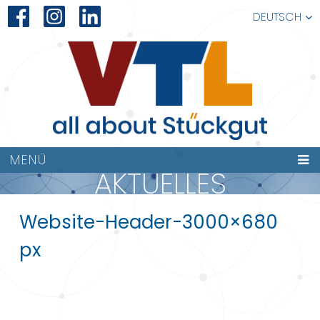
DEUTSCH
MENÜ
AKTUELLES
Website-Header-3000×680
px