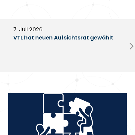
7. Juli 2026
6
VTL hat neuen Aufsichtsrat gewählt
V