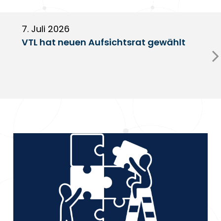
7. Juli 2026
6
VTL hat neuen Aufsichtsrat gewählt
V