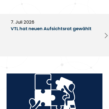
7. Juli 2026
6
VTL hat neuen Aufsichtsrat gewählt
V