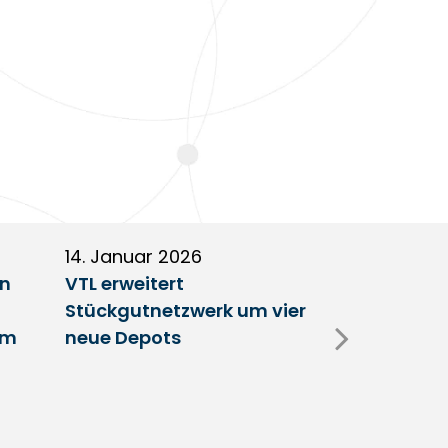
14. Januar 2026
5. Januar 2
en
VTL erweitert
Partnerscha
Stückgutnetzwerk um vier
Austausch 
im
neue Depots
Erfolgsfakt
Netzwerk