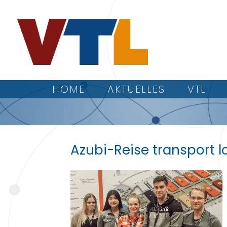
HOME
AKTUELLES
VTL
Azubi-Reise transport lo