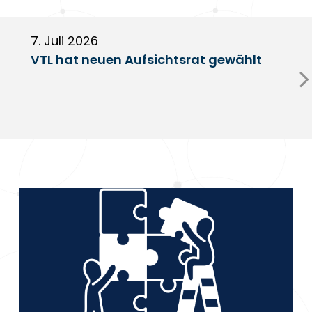
7. Juli 2026
6
VTL hat neuen Aufsichtsrat gewählt
V