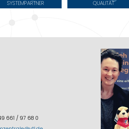
SYSTEMPARTNER
QUALITÄT
+49 661 / 97 68 0
mzentrale@vtl.de