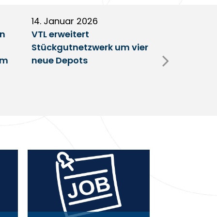
14. Januar 2026
5. Januar 2
en
VTL erweitert
Partnerscha
Stückgutnetzwerk um vier
Austausch 
im
neue Depots
Erfolgsfakt
Netzwerk