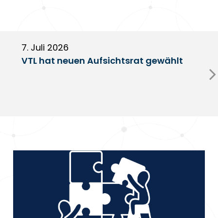
7. Juli 2026
6
VTL hat neuen Aufsichtsrat gewählt
V