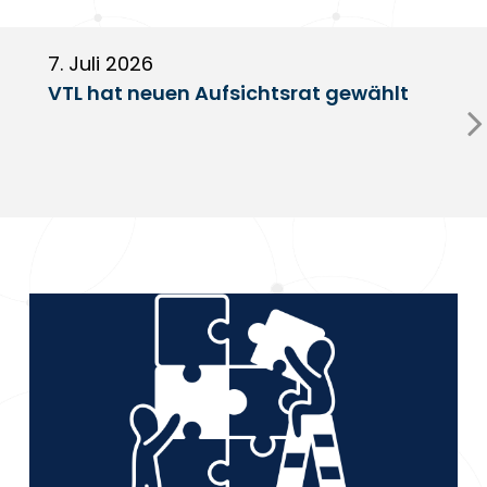
7. Juli 2026
6
VTL hat neuen Aufsichtsrat gewählt
V