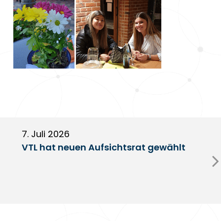
7. Juli 2026
6
VTL hat neuen Aufsichtsrat gewählt
V