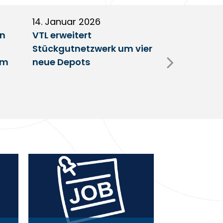
14. Januar 2026
5. Januar 2
en
VTL erweitert
Partnerscha
Stückgutnetzwerk um vier
Austausch 
im
neue Depots
Erfolgsfakt
Netzwerk