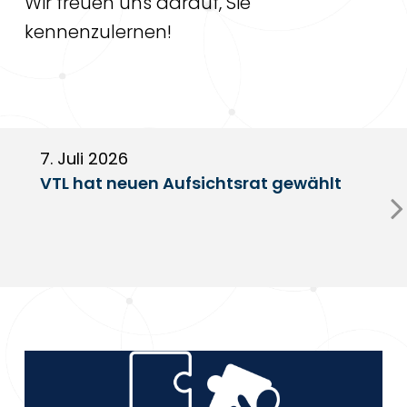
Wir freuen uns darauf, Sie
kennenzulernen!
7. Juli 2026
6
VTL hat neuen Aufsichtsrat gewählt
V