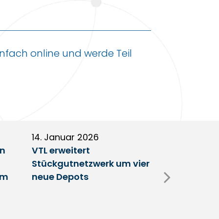
fach online und werde Teil
14. Januar 2026
5. Januar 2
en
VTL erweitert
Partnerscha
Stückgutnetzwerk um vier
Austausch 
im
neue Depots
Erfolgsfakt
Netzwerk