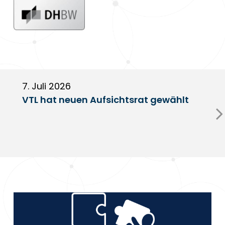
7. Juli 2026
6
VTL hat neuen Aufsichtsrat gewählt
V