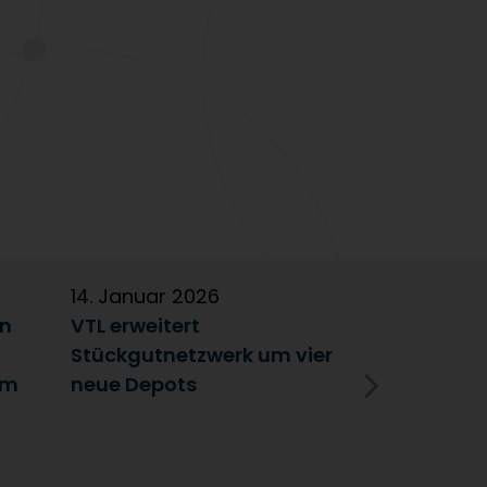
14. Januar 2026
5. Januar 2
en
VTL erweitert
Partnerscha
Stückgutnetzwerk um vier
Austausch 
im
neue Depots
Erfolgsfakt
Netzwerk