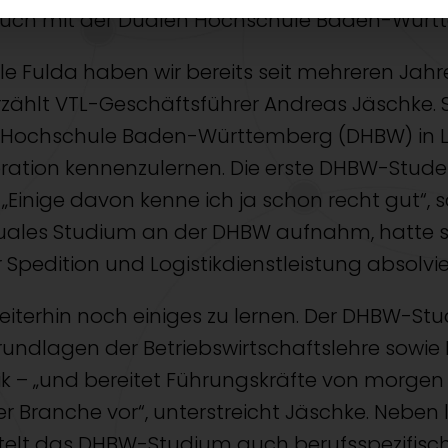
auch mit der Dualen Hochschule Baden-Würt
 Fulda haben wir bereits seit mehreren Jahr
rzählt VTL-Geschäftsführer Andreas Jäschke. S
 Hochschule Baden-Württemberg (DHBW) in Lör
ration kennenzulernen. Die erste DHBW-Stude
TL. „Einige davon kenne ich ja schon recht gut“
 Duales Studium an der DHBW aufnahm, hatte s
 Spedition und Logistikdienstleistung absolvie
weiterhin noch einiges zu lernen. Der DHBW-St
Grundlagen der Betriebswirtschaftslehre sowi
tik – „und bereitet Führungskräfte von morgen
Branche vor“, unterstreicht Jäschke. Neben
lt das DHBW-Studium auch berufsspezifische 