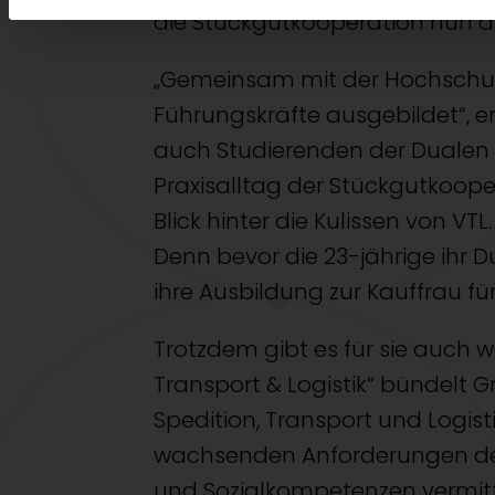
die Stückgutkooperation nun 
„Gemeinsam mit der Hochschule
Führungskräfte ausgebildet“, e
auch Studierenden der Dualen
Praxisalltag der Stückgutkoope
Blick hinter die Kulissen von V
Denn bevor die 23-jährige ihr
ihre Ausbildung zur Kauffrau für
Trotzdem gibt es für sie auch 
Transport & Logistik“ bündelt 
Spedition, Transport und Logis
wachsenden Anforderungen der 
und Sozialkompetenzen vermitte