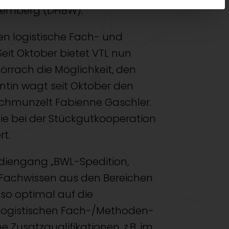
temberg (DHBW).
en logistische Fach- und
eit Oktober bietet VTL nun
rach die Möglichkeit, den
ntin wagt seit Oktober den
, schmunzelt Fabienne Gaschler.
ie bei der Stückgutkooperation
rt.
udiengang „BWL-Spedition,
e Fachwissen aus den Bereichen
 so optimal auf die
 logistischen Fach-/Methoden-
Zusatzqualifikationen, z.B. im