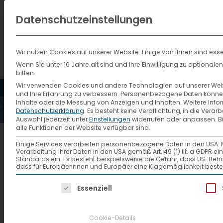
Datenschutzeinstellungen
Wir nutzen Cookies auf unserer Website. Einige von ihnen sind esse
Wenn Sie unter 16 Jahre alt sind und Ihre Einwilligung zu optiona
bitten.
HOME
AKTUELLES
VTL
Wir verwenden Cookies und andere Technologien auf unserer Websi
und Ihre Erfahrung zu verbessern.
Personenbezogene Daten können ve
Inhalte oder die Messung von Anzeigen und Inhalten.
Weitere Info
Datenschutzerklärung
.
Es besteht keine Verpflichtung, in die Verar
Auswahl jederzeit unter
Einstellungen
widerrufen oder anpassen.
B
alle Funktionen der Website verfügbar sind.
VTL macht Führungskrä
Einige Services verarbeiten personenbezogene Daten in den USA. Mit 
Verarbeitung Ihrer Daten in den USA gemäß Art. 49 (1) lit. a GDPR 
Standards ein. Es besteht beispielsweise die Gefahr, dass US
dass für Europäerinnen und Europäer eine Klagemöglichkeit beste
Cargo-Family und Duale Hoch
Es folgt eine Liste der Service-Gruppen, f
Essenziell
Fulda / Lörrach, 18. Dezember 
Wege. Um ihr praktisches Ausbi
Cookie-Details