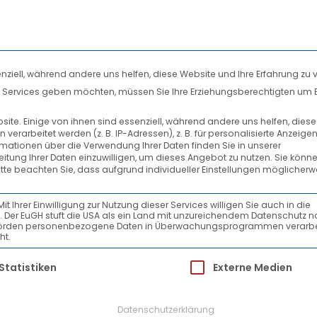
nziell, während andere uns helfen, diese Website und Ihre Erfahrung zu 
len Services geben möchten, müssen Sie Ihre Erziehungsberechtigten um 
DIENSTLEISTUNGEN
SYSTEMPARTNER
te. Einige von ihnen sind essenziell, während andere uns helfen, dies
rarbeitet werden (z. B. IP-Adressen), z. B. für personalisierte Anzeige
PRESSEMELDUNGEN
rmationen über die Verwendung Ihrer Daten finden Sie in unserer
beitung Ihrer Daten einzuwilligen, um dieses Angebot zu nutzen.
Sie könne
itte beachten Sie, dass aufgrund individueller Einstellungen möglicherw
fte-Nachwuchs fit
Ihrer Einwilligung zur Nutzung dieser Services willigen Sie auch in die
ein. Der EuGH stuft die USA als ein Land mit unzureichendem Datenschutz 
-Behörden personenbezogene Daten in Überwachungsprogrammen verarbe
ht.
schule Baden-Württemberg kooperieren in 
ür die eine Einwilligung erteilt werden kann.
Statistiken
Externe Medien
2018 – Im Kampf gegen den Fachkräftemangel i
ldungskonzept für künftige Führungskräfte we
Datenschutzerklärung