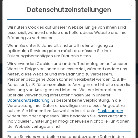
Mit d
DEUTSCH
Datenschutzeinstellungen
Wir nutzen Cookies auf unserer Website. Einige von ihnen sind
essenziell, während andere uns helfen, diese Website und Ihre
Erfahrung zu verbessern.
Wenn Sie unter 16 Jahre alt sind und Ihre Einwilligung zu
optionalen Services geben möchten, müssen Sie Ihre
Erziehungsberechtigten um Erlaubnis bitten.
Wir verwenden Cookies und andere Technologien auf unserer
FRACHTKOSTENRECHNER
MENÜ
Website. Einige von ihnen sind essenziell, während andere uns
helfen, diese Website und Ihre Erfahrung zu verbessern.
Personenbezogene Daten können verarbeitet werden (z. B. IP-
KACHEL-3456×2304
Adressen), z. B. für personalisierte Anzeigen und Inhalte oder die
Messung von Anzeigen und Inhalten.
Weitere Informationen
über die Verwendung Ihrer Daten finden Sie in unserer
Datenschutzerklärung
.
Es besteht keine Verpflichtung, in die
Verarbeitung Ihrer Daten einzuwilligen, um dieses Angebot zu
nutzen.
Sie können Ihre Auswahl jederzeit unter
Einstellungen
widerrufen oder anpassen.
Bitte beachten Sie, dass aufgrund
individueller Einstellungen möglicherweise nicht alle Funktionen
der Website verfügbar sind.
Einige Services verarbeiten personenbezogene Daten in den