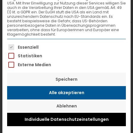
USA. Mit Ihrer Einwilligung zur Nutzung dieser Services willigen Sie
7. Juli 2026
6
auch in die Verarbeitung Ihrer Daten in den USA gemäß Art. 49
(1) lit. a GDPR ein. Der EuGH stuft die USA als ein Land mit
VTL hat neuen Aufsichtsrat gewählt
V
unzureichendem Datenschutz nach EU-Standards ein. Es
besteht beispielsweise die Gefahr, dass US-Behörden
personenbezogene Daten in Überwachungsprogrammen
verarbeiten, ohne dass für Europäerinnen und Europäer eine
Klagemöglichkeit besteht.
Es folgt eine Liste der Service-Gruppen, f
Essenziell
Statistiken
Externe Medien
Speichern
Alle akzeptieren
Ablehnen
Individuelle Datenschutzeinstellungen