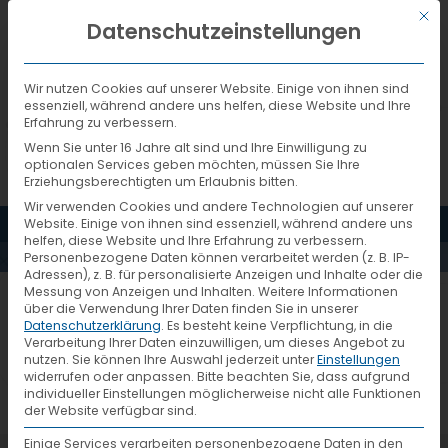
Mit d
DEUTSCH
Datenschutzeinstellungen
Wir nutzen Cookies auf unserer Website. Einige von ihnen sind
essenziell, während andere uns helfen, diese Website und Ihre
Erfahrung zu verbessern.
Wenn Sie unter 16 Jahre alt sind und Ihre Einwilligung zu
optionalen Services geben möchten, müssen Sie Ihre
Erziehungsberechtigten um Erlaubnis bitten.
Wir verwenden Cookies und andere Technologien auf unserer
CERTIFICATE
MENÜ
Website. Einige von ihnen sind essenziell, während andere uns
helfen, diese Website und Ihre Erfahrung zu verbessern.
Personenbezogene Daten können verarbeitet werden (z. B. IP-
ISO 9001
Adressen), z. B. für personalisierte Anzeigen und Inhalte oder die
Messung von Anzeigen und Inhalten.
Weitere Informationen
über die Verwendung Ihrer Daten finden Sie in unserer
Datenschutzerklärung
.
Es besteht keine Verpflichtung, in die
Verarbeitung Ihrer Daten einzuwilligen, um dieses Angebot zu
nutzen.
Sie können Ihre Auswahl jederzeit unter
Einstellungen
widerrufen oder anpassen.
Bitte beachten Sie, dass aufgrund
individueller Einstellungen möglicherweise nicht alle Funktionen
der Website verfügbar sind.
Einige Services verarbeiten personenbezogene Daten in den