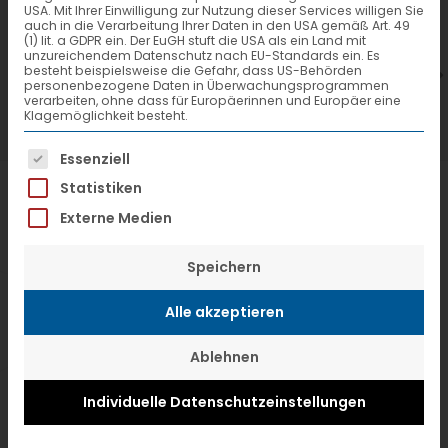
USA. Mit Ihrer Einwilligung zur Nutzung dieser Services willigen Sie
7. Juli 2026
6
auch in die Verarbeitung Ihrer Daten in den USA gemäß Art. 49
(1) lit. a GDPR ein. Der EuGH stuft die USA als ein Land mit
VTL hat neuen Aufsichtsrat gewählt
V
unzureichendem Datenschutz nach EU-Standards ein. Es
besteht beispielsweise die Gefahr, dass US-Behörden
personenbezogene Daten in Überwachungsprogrammen
verarbeiten, ohne dass für Europäerinnen und Europäer eine
Klagemöglichkeit besteht.
Es folgt eine Liste der Service-Gruppen, f
Essenziell
Statistiken
Externe Medien
Speichern
Alle akzeptieren
Ablehnen
Individuelle Datenschutzeinstellungen