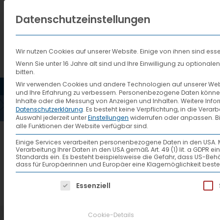
Datenschutzeinstellungen
Wir nutzen Cookies auf unserer Website. Einige von ihnen sind esse
Wenn Sie unter 16 Jahre alt sind und Ihre Einwilligung zu optiona
bitten.
HOME
AKTUELLES
VTL
Wir verwenden Cookies und andere Technologien auf unserer Websi
und Ihre Erfahrung zu verbessern.
Personenbezogene Daten können ve
QM
Inhalte oder die Messung von Anzeigen und Inhalten.
Weitere Info
Datenschutzerklärung
.
Es besteht keine Verpflichtung, in die Verar
Auswahl jederzeit unter
Einstellungen
widerrufen oder anpassen.
B
alle Funktionen der Website verfügbar sind.
Einige Services verarbeiten personenbezogene Daten in den USA. Mit 
Verarbeitung Ihrer Daten in den USA gemäß Art. 49 (1) lit. a GDPR 
QM-House-of-Quality-2020
Standards ein. Es besteht beispielsweise die Gefahr, dass US
dass für Europäerinnen und Europäer eine Klagemöglichkeit beste
Es folgt eine Liste der Service-Gruppen, f
Essenziell
Cookie-Details