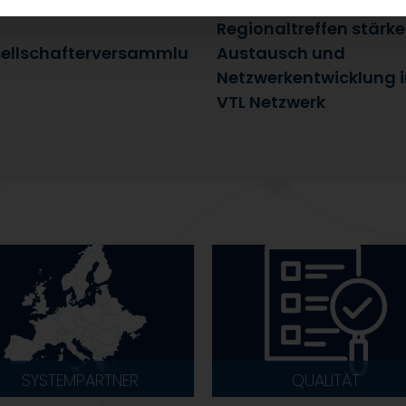
uli 2026
25. Juni 2026
Regionaltreffen stärk
ellschafterversammlu
Austausch und
Netzwerkentwicklung 
VTL Netzwerk
SYSTEMPARTNER
QUALITÄT