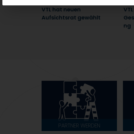
7. Juli 2026
6. J
VTL hat neuen
VTL
Aufsichtsrat gewählt
Ges
ng
PARTNER WERDEN