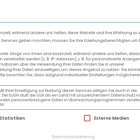
nziell, während andere uns helfen, diese Website und Ihre Erfahrung zu 
len Services geben möchten, müssen Sie Ihre Erziehungsberechtigten um 
DIENSTLEISTUNGEN
SYSTEMPARTNER
te. Einige von ihnen sind essenziell, während andere uns helfen, dies
rarbeitet werden (z. B. IP-Adressen), z. B. für personalisierte Anzeige
-HOUSE-OF-QUALITY-2
rmationen über die Verwendung Ihrer Daten finden Sie in unserer
beitung Ihrer Daten einzuwilligen, um dieses Angebot zu nutzen.
Sie könne
itte beachten Sie, dass aufgrund individueller Einstellungen möglicherw
Ihrer Einwilligung zur Nutzung dieser Services willigen Sie auch in die
ein. Der EuGH stuft die USA als ein Land mit unzureichendem Datenschutz 
-Behörden personenbezogene Daten in Überwachungsprogrammen verarbe
ht.
ür die eine Einwilligung erteilt werden kann.
Statistiken
Externe Medien
Datenschutzerklärung