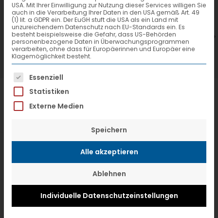
USA. Mit Ihrer Einwilligung zur Nutzung dieser Services willigen Sie
7. Juli 2026
6
auch in die Verarbeitung Ihrer Daten in den USA gemäß Art. 49
(1) lit. a GDPR ein. Der EuGH stuft die USA als ein Land mit
VTL hat neuen Aufsichtsrat gewählt
V
unzureichendem Datenschutz nach EU-Standards ein. Es
besteht beispielsweise die Gefahr, dass US-Behörden
personenbezogene Daten in Überwachungsprogrammen
verarbeiten, ohne dass für Europäerinnen und Europäer eine
Klagemöglichkeit besteht.
Es folgt eine Liste der Service-Gruppen, f
Essenziell
Statistiken
Externe Medien
Speichern
Alle akzeptieren
Ablehnen
Individuelle Datenschutzeinstellungen