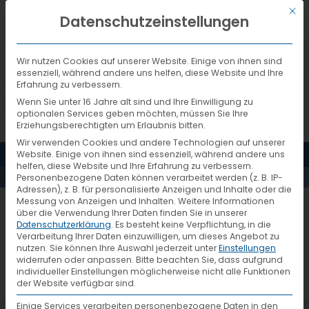
Mit d
DEUTSCH
Datenschutzeinstellungen
Wir nutzen Cookies auf unserer Website. Einige von ihnen sind
essenziell, während andere uns helfen, diese Website und Ihre
Erfahrung zu verbessern.
Wenn Sie unter 16 Jahre alt sind und Ihre Einwilligung zu
QM-
optionalen Services geben möchten, müssen Sie Ihre
Erziehungsberechtigten um Erlaubnis bitten.
Wir verwenden Cookies und andere Technologien auf unserer
HOUSE-OF-
MENÜ
Website. Einige von ihnen sind essenziell, während andere uns
helfen, diese Website und Ihre Erfahrung zu verbessern.
Personenbezogene Daten können verarbeitet werden (z. B. IP-
QUALITY-
Adressen), z. B. für personalisierte Anzeigen und Inhalte oder die
Messung von Anzeigen und Inhalten.
Weitere Informationen
über die Verwendung Ihrer Daten finden Sie in unserer
Datenschutzerklärung
.
Es besteht keine Verpflichtung, in die
2023-DE
Verarbeitung Ihrer Daten einzuwilligen, um dieses Angebot zu
nutzen.
Sie können Ihre Auswahl jederzeit unter
Einstellungen
widerrufen oder anpassen.
Bitte beachten Sie, dass aufgrund
individueller Einstellungen möglicherweise nicht alle Funktionen
der Website verfügbar sind.
Einige Services verarbeiten personenbezogene Daten in den