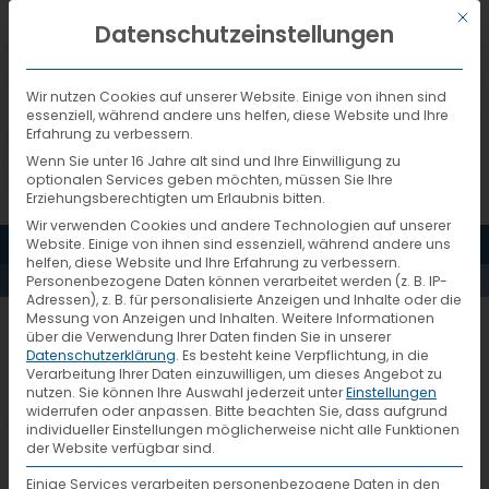
Mit d
DEUTSCH
Datenschutzeinstellungen
Wir nutzen Cookies auf unserer Website. Einige von ihnen sind
essenziell, während andere uns helfen, diese Website und Ihre
Erfahrung zu verbessern.
Wenn Sie unter 16 Jahre alt sind und Ihre Einwilligung zu
ZERTIFIKAT
optionalen Services geben möchten, müssen Sie Ihre
Erziehungsberechtigten um Erlaubnis bitten.
Wir verwenden Cookies und andere Technologien auf unserer
171117034_1
MENÜ
Website. Einige von ihnen sind essenziell, während andere uns
helfen, diese Website und Ihre Erfahrung zu verbessern.
Personenbezogene Daten können verarbeitet werden (z. B. IP-
ISO 14001
Adressen), z. B. für personalisierte Anzeigen und Inhalte oder die
Messung von Anzeigen und Inhalten.
Weitere Informationen
über die Verwendung Ihrer Daten finden Sie in unserer
Zertifikat 171117034_1 ISO 14001 eng
Datenschutzerklärung
.
Es besteht keine Verpflichtung, in die
ENG
Verarbeitung Ihrer Daten einzuwilligen, um dieses Angebot zu
nutzen.
Sie können Ihre Auswahl jederzeit unter
Einstellungen
widerrufen oder anpassen.
Bitte beachten Sie, dass aufgrund
individueller Einstellungen möglicherweise nicht alle Funktionen
der Website verfügbar sind.
Einige Services verarbeiten personenbezogene Daten in den