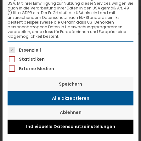
USA. Mit Ihrer Einwilligung zur Nutzung dieser Services willigen Sie
auch in die Verarbeitung Ihrer Daten in den USA gemäß Art. 49
(1) lit. a GDPR ein. Der EuGH stuft die USA als ein Land mit
7. Juli 2026
6
unzureichendem Datenschutz nach EU-Standards ein. Es
besteht beispielsweise die Gefahr, dass US-Behörden
VTL hat neuen Aufsichtsrat gewählt
V
personenbezogene Daten in Überwachungsprogrammen
verarbeiten, ohne dass für Europäerinnen und Europäer eine
Klagemöglichkeit besteht.
Es folgt eine Liste der Service-Gruppen, f
Essenziell
Statistiken
Externe Medien
Speichern
Alle akzeptieren
Ablehnen
Individuelle Datenschutzeinstellungen