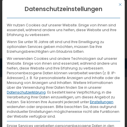
Mit d
DEUTSCH
Datenschutzeinstellungen
Wir nutzen Cookies auf unserer Website. Einige von ihnen sind
essenziell, während andere uns helfen, diese Website und Ihre
Erfahrung zu verbessern.
Wenn Sie unter 16 Jahre alt sind und Ihre Einwilligung zu
optionalen Services geben möchten, müssen Sie Ihre
Erziehungsberechtigten um Erlaubnis bitten.
Wir verwenden Cookies und andere Technologien auf unserer
NACHHALTIGKEITSBERICH
MENÜ
Website. Einige von ihnen sind essenziell, während andere uns
helfen, diese Website und Ihre Erfahrung zu verbessern.
Personenbezogene Daten können verarbeitet werden (z. B. IP-
2015 COVER
Adressen), z. B. für personalisierte Anzeigen und Inhalte oder die
Messung von Anzeigen und Inhalten.
Weitere Informationen
über die Verwendung Ihrer Daten finden Sie in unserer
Datenschutzerklärung
.
Es besteht keine Verpflichtung, in die
Verarbeitung Ihrer Daten einzuwilligen, um dieses Angebot zu
nutzen.
Sie können Ihre Auswahl jederzeit unter
Einstellungen
widerrufen oder anpassen.
Bitte beachten Sie, dass aufgrund
individueller Einstellungen möglicherweise nicht alle Funktionen
der Website verfügbar sind.
Einige Services verarbeiten personenbezogene Daten in den