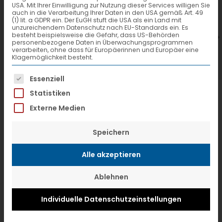
USA. Mit Ihrer Einwilligung zur Nutzung dieser Services willigen Sie
7. Juli 2026
6
auch in die Verarbeitung Ihrer Daten in den USA gemäß Art. 49
(1) lit. a GDPR ein. Der EuGH stuft die USA als ein Land mit
VTL hat neuen Aufsichtsrat gewählt
V
unzureichendem Datenschutz nach EU-Standards ein. Es
besteht beispielsweise die Gefahr, dass US-Behörden
personenbezogene Daten in Überwachungsprogrammen
verarbeiten, ohne dass für Europäerinnen und Europäer eine
Klagemöglichkeit besteht.
Es folgt eine Liste der Service-Gruppen, f
Essenziell
Statistiken
Externe Medien
Speichern
Alle akzeptieren
Ablehnen
Individuelle Datenschutzeinstellungen