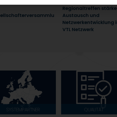
uli 2026
25. Juni 2026
Regionaltreffen stärk
ellschafterversammlu
Austausch und
Netzwerkentwicklung 
VTL Netzwerk
SYSTEMPARTNER
QUALITÄT