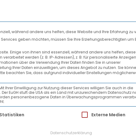
nziell, während andere uns helfen, diese Website und Ihre Erfahrung zu 
len Services geben möchten, müssen Sie Ihre Erziehungsberechtigten um 
DIENSTLEISTUNGEN
SYSTEMPARTNER
ALTIGKEITSBERICHT 201
te. Einige von ihnen sind essenziell, während andere uns helfen, dies
rarbeitet werden (z. B. IP-Adressen), z. B. für personalisierte Anzeige
rmationen über die Verwendung Ihrer Daten finden Sie in unserer
beitung Ihrer Daten einzuwilligen, um dieses Angebot zu nutzen.
Sie könne
R
itte beachten Sie, dass aufgrund individueller Einstellungen möglicherw
Ihrer Einwilligung zur Nutzung dieser Services willigen Sie auch in die
ein. Der EuGH stuft die USA als ein Land mit unzureichendem Datenschutz 
-Behörden personenbezogene Daten in Überwachungsprogrammen verarbe
ht.
ür die eine Einwilligung erteilt werden kann.
Statistiken
Externe Medien
Datenschutzerklärung