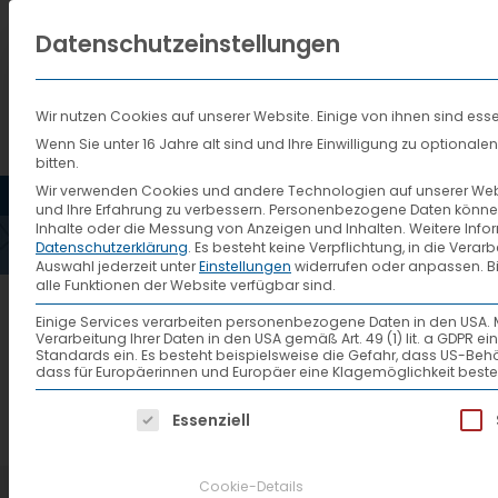
Datenschutzeinstellungen
Wir nutzen Cookies auf unserer Website. Einige von ihnen sind esse
Wenn Sie unter 16 Jahre alt sind und Ihre Einwilligung zu optiona
bitten.
HOME
AKTUELLES
VTL
NACHH
Wir verwenden Cookies und andere Technologien auf unserer Websi
und Ihre Erfahrung zu verbessern.
Personenbezogene Daten können ve
Inhalte oder die Messung von Anzeigen und Inhalten.
Weitere Info
Datenschutzerklärung
.
Es besteht keine Verpflichtung, in die Verar
COVE
Auswahl jederzeit unter
Einstellungen
widerrufen oder anpassen.
B
alle Funktionen der Website verfügbar sind.
Einige Services verarbeiten personenbezogene Daten in den USA. Mit 
Verarbeitung Ihrer Daten in den USA gemäß Art. 49 (1) lit. a GDPR 
Standards ein. Es besteht beispielsweise die Gefahr, dass US
dass für Europäerinnen und Europäer eine Klagemöglichkeit beste
Es folgt eine Liste der Service-Gruppen, f
Essenziell
Cookie-Details