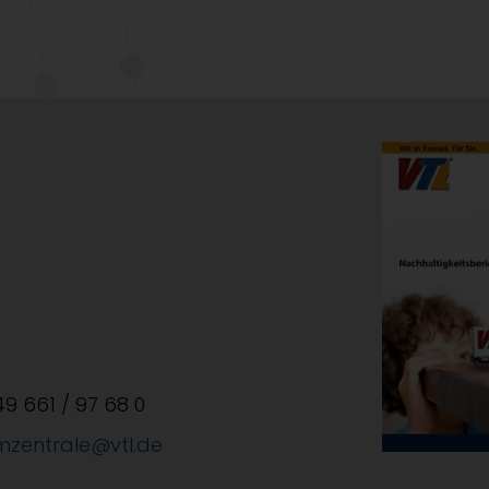
+49 661 / 97 68 0
mzentrale@vtl.de