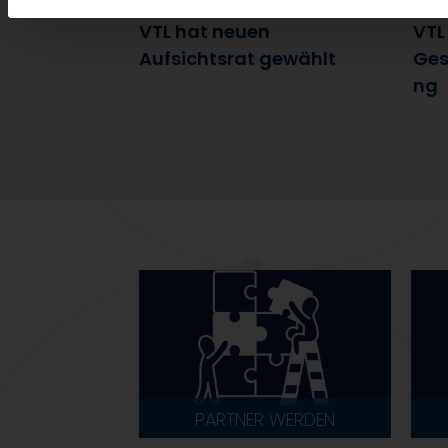
7. Juli 2026
6. J
VTL hat neuen
VTL
Aufsichtsrat gewählt
Ges
ng
PARTNER WERDEN