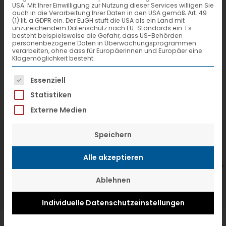
USA. Mit Ihrer Einwilligung zur Nutzung dieser Services willigen Sie
auch in die Verarbeitung Ihrer Daten in den USA gemäß Art. 49
(1) lit. a GDPR ein. Der EuGH stuft die USA als ein Land mit
unzureichendem Datenschutz nach EU-Standards ein. Es
besteht beispielsweise die Gefahr, dass US-Behörden
personenbezogene Daten in Überwachungsprogrammen
verarbeiten, ohne dass für Europäerinnen und Europäer eine
Klagemöglichkeit besteht.
Es folgt eine Liste der Service-Gruppen, f
Essenziell
Statistiken
Externe Medien
Speichern
7. Juli 2026
6
VTL hat neuen Aufsichtsrat gewählt
V
Alle akzeptieren
Ablehnen
Individuelle Datenschutzeinstellungen