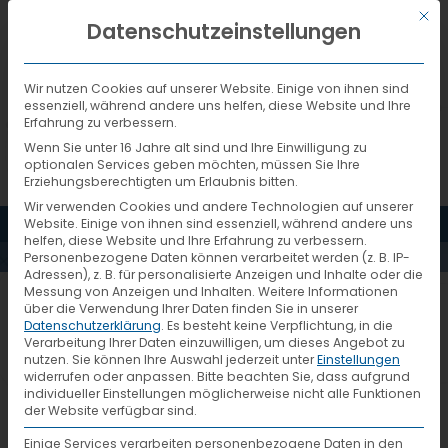
Mit d
DEUTSCH
Datenschutzeinstellungen
Wir nutzen Cookies auf unserer Website. Einige von ihnen sind
essenziell, während andere uns helfen, diese Website und Ihre
Erfahrung zu verbessern.
Wenn Sie unter 16 Jahre alt sind und Ihre Einwilligung zu
optionalen Services geben möchten, müssen Sie Ihre
TRANSPORT
Erziehungsberechtigten um Erlaubnis bitten.
Wir verwenden Cookies und andere Technologien auf unserer
MENÜ
Website. Einige von ihnen sind essenziell, während andere uns
LOGISTIC
helfen, diese Website und Ihre Erfahrung zu verbessern.
Personenbezogene Daten können verarbeitet werden (z. B. IP-
Adressen), z. B. für personalisierte Anzeigen und Inhalte oder die
Messung von Anzeigen und Inhalten.
Weitere Informationen
2015
über die Verwendung Ihrer Daten finden Sie in unserer
Datenschutzerklärung
.
Es besteht keine Verpflichtung, in die
Verarbeitung Ihrer Daten einzuwilligen, um dieses Angebot zu
nutzen.
Sie können Ihre Auswahl jederzeit unter
Einstellungen
widerrufen oder anpassen.
Bitte beachten Sie, dass aufgrund
individueller Einstellungen möglicherweise nicht alle Funktionen
der Website verfügbar sind.
Einige Services verarbeiten personenbezogene Daten in den