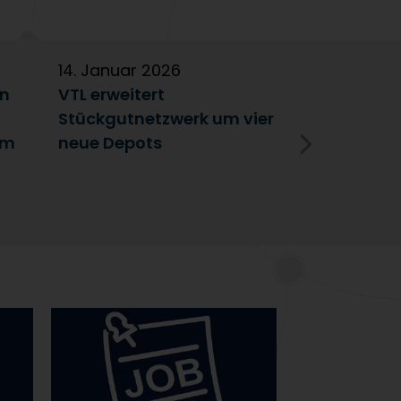
14. Januar 2026
5. Januar 2
en
VTL erweitert
Partnerscha
Stückgutnetzwerk um vier
Austausch 
im
neue Depots
Erfolgsfakt
Netzwerk