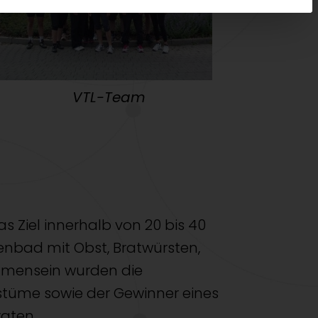
VTL-Team
s Ziel innerhalb von 20 bis 40
enbad mit Obst, Bratwürsten,
mensein wurden die
stüme sowie der Gewinner eines
gten.