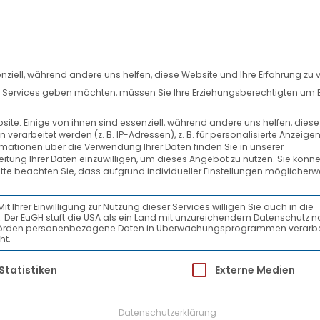
nziell, während andere uns helfen, diese Website und Ihre Erfahrung zu 
len Services geben möchten, müssen Sie Ihre Erziehungsberechtigten um 
DIENSTLEISTUNGEN
SYSTEMPARTNER
te. Einige von ihnen sind essenziell, während andere uns helfen, dies
rarbeitet werden (z. B. IP-Adressen), z. B. für personalisierte Anzeige
PRESSEMELDUNGEN
rmationen über die Verwendung Ihrer Daten finden Sie in unserer
beitung Ihrer Daten einzuwilligen, um dieses Angebot zu nutzen.
Sie könne
itte beachten Sie, dass aufgrund individueller Einstellungen möglicherw
VTL beim GWV Challenge-Lauf 2012
Ihrer Einwilligung zur Nutzung dieser Services willigen Sie auch in die
ein. Der EuGH stuft die USA als ein Land mit unzureichendem Datenschutz 
-Behörden personenbezogene Daten in Überwachungsprogrammen verarbe
ht.
 VTL erstmalig ein Team zum 6. GWV
ür die eine Einwilligung erteilt werden kann.
Statistiken
Externe Medien
Datenschutzerklärung