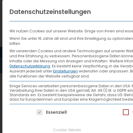
Datenschutzeinstellungen
Wir nutzen Cookies auf unserer Website. Einige von ihnen sind esse
Wenn Sie unter 16 Jahre alt sind und Ihre Einwilligung zu optiona
bitten.
HOME
AKTUELLES
VTL
Wir verwenden Cookies und andere Technologien auf unserer Websi
und Ihre Erfahrung zu verbessern.
Personenbezogene Daten können ve
Inhalte oder die Messung von Anzeigen und Inhalten.
Weitere Info
Datenschutzerklärung
.
Es besteht keine Verpflichtung, in die Verar
Auswahl jederzeit unter
Einstellungen
widerrufen oder anpassen.
B
alle Funktionen der Website verfügbar sind.
Ausdauer mit System: 
Einige Services verarbeiten personenbezogene Daten in den USA. Mit 
Verarbeitung Ihrer Daten in den USA gemäß Art. 49 (1) lit. a GDPR 
Standards ein. Es besteht beispielsweise die Gefahr, dass US
dass für Europäerinnen und Europäer eine Klagemöglichkeit beste
Bei idealem Laufwetter stellte
Es folgt eine Liste der Service-Gruppen, f
Essenziell
Challenge am 02. Juni in Fulda.
Cookie-Details