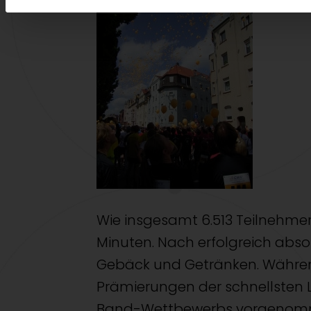
Wie insgesamt 6.513 Teilnehmer 
Minuten. Nach erfolgreich abso
Gebäck und Getränken. Währe
Prämierungen der schnellsten 
Band-Wettbewerbs vorgenomme