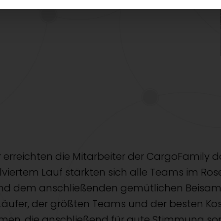
erreichten die Mitarbeiter der CargoFamily da
lviertem Lauf stärkten sich alle Teams im Ros
nd dem anschließenden gemütlichen Beisam
Läufer, der größten Teams und der besten Ko
n, die anschließend für gute Stimmung sor