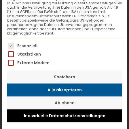
USA. Mit Ihrer Einwilligung zur Nutzung dieser Services willigen Sie
auch in die Verarbeitung Ihrer Daten in den USA gemäß Art. 49
(1) lit. a GDPR ein. Der EuGH stuft die USA als ein Land mit
unzureichendem Datenschutz nach EU-Standards ein. Es
besteht beispielsweise die Gefahr, dass US-Behörden
personenbezogene Daten in Überwachungsprogrammen
7. Juli 2026
6
verarbeiten, ohne dass für Europäerinnen und Europäer eine
Klagemöglichkeit besteht.
VTL hat neuen Aufsichtsrat gewählt
V
Es folgt eine Liste der Service-Gruppen, f
Essenziell
Statistiken
Externe Medien
Speichern
Alle akzeptieren
Ablehnen
Individuelle Datenschutzeinstellungen