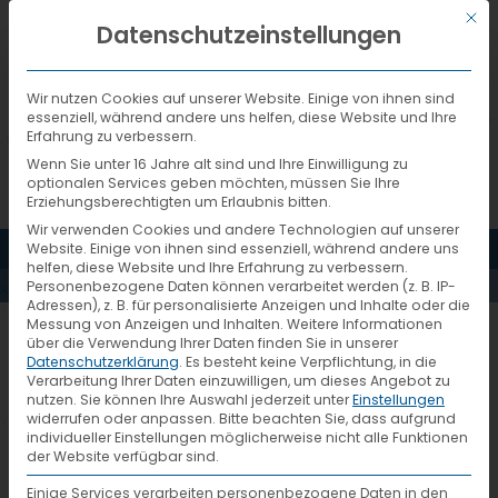
Mit d
DEUTSCH
Datenschutzeinstellungen
Wir nutzen Cookies auf unserer Website. Einige von ihnen sind
essenziell, während andere uns helfen, diese Website und Ihre
Erfahrung zu verbessern.
Wenn Sie unter 16 Jahre alt sind und Ihre Einwilligung zu
optionalen Services geben möchten, müssen Sie Ihre
Erziehungsberechtigten um Erlaubnis bitten.
Wir verwenden Cookies und andere Technologien auf unserer
MENÜ
Website. Einige von ihnen sind essenziell, während andere uns
AKTUELLES
helfen, diese Website und Ihre Erfahrung zu verbessern.
Personenbezogene Daten können verarbeitet werden (z. B. IP-
Adressen), z. B. für personalisierte Anzeigen und Inhalte oder die
Messung von Anzeigen und Inhalten.
Weitere Informationen
Azubi-Tausch 2015 Reise zu
über die Verwendung Ihrer Daten finden Sie in unserer
Datenschutzerklärung
.
Es besteht keine Verpflichtung, in die
Delamode
Verarbeitung Ihrer Daten einzuwilligen, um dieses Angebot zu
nutzen.
Sie können Ihre Auswahl jederzeit unter
Einstellungen
widerrufen oder anpassen.
Bitte beachten Sie, dass aufgrund
individueller Einstellungen möglicherweise nicht alle Funktionen
der Website verfügbar sind.
Einige Services verarbeiten personenbezogene Daten in den