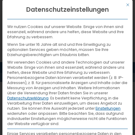
Mit d
DEUTSCH
Datenschutzeinstellungen
Wir nutzen Cookies auf unserer Website. Einige von ihnen sind
essenziell, während andere uns helfen, diese Website und Ihre
Erfahrung zu verbessern.
Wenn Sie unter 16 Jahre alt sind und Ihre Einwilligung zu
optionalen Services geben möchten, müssen Sie Ihre
Erziehungsberechtigten um Erlaubnis bitten.
Wir verwenden Cookies und andere Technologien auf unserer
MENÜ
Website. Einige von ihnen sind essenziell, während andere uns
AKTUELLES
helfen, diese Website und Ihre Erfahrung zu verbessern.
Personenbezogene Daten können verarbeitet werden (z. B. IP-
Adressen), z. B. für personalisierte Anzeigen und Inhalte oder die
Messung von Anzeigen und Inhalten.
Weitere Informationen
KWilfer_CFL
über die Verwendung Ihrer Daten finden Sie in unserer
Datenschutzerklärung
.
Es besteht keine Verpflichtung, in die
Verarbeitung Ihrer Daten einzuwilligen, um dieses Angebot zu
nutzen.
Sie können Ihre Auswahl jederzeit unter
Einstellungen
widerrufen oder anpassen.
Bitte beachten Sie, dass aufgrund
individueller Einstellungen möglicherweise nicht alle Funktionen
der Website verfügbar sind.
Einige Services verarbeiten personenbezogene Daten in den