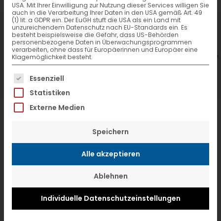
USA. Mit Ihrer Einwilligung zur Nutzung dieser Services willigen Sie
auch in die Verarbeitung Ihrer Daten in den USA gemäß Art. 49
(1) lit. a GDPR ein. Der EuGH stuft die USA als ein Land mit
7. Juli 2026
6
unzureichendem Datenschutz nach EU-Standards ein. Es
besteht beispielsweise die Gefahr, dass US-Behörden
VTL hat neuen Aufsichtsrat gewählt
V
personenbezogene Daten in Überwachungsprogrammen
verarbeiten, ohne dass für Europäerinnen und Europäer eine
Klagemöglichkeit besteht.
Es folgt eine Liste der Service-Gruppen, f
Essenziell
Statistiken
Externe Medien
Speichern
Alle akzeptieren
Ablehnen
Individuelle Datenschutzeinstellungen