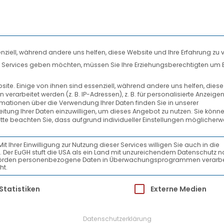
nziell, während andere uns helfen, diese Website und Ihre Erfahrung zu 
len Services geben möchten, müssen Sie Ihre Erziehungsberechtigten um 
DIENSTLEISTUNGEN
SYSTEMPARTNER
te. Einige von ihnen sind essenziell, während andere uns helfen, dies
rarbeitet werden (z. B. IP-Adressen), z. B. für personalisierte Anzeige
AKTUELLES
rmationen über die Verwendung Ihrer Daten finden Sie in unserer
beitung Ihrer Daten einzuwilligen, um dieses Angebot zu nutzen.
Sie könne
itte beachten Sie, dass aufgrund individueller Einstellungen möglicherw
ungen-pro-Tag
Ihrer Einwilligung zur Nutzung dieser Services willigen Sie auch in die
ein. Der EuGH stuft die USA als ein Land mit unzureichendem Datenschutz 
-Behörden personenbezogene Daten in Überwachungsprogrammen verarbe
ht.
ür die eine Einwilligung erteilt werden kann.
Statistiken
Externe Medien
Datenschutzerklärung