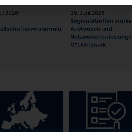
uli 2026
25. Juni 2026
Regionaltreffen stärk
ellschafterversammlu
Austausch und
Netzwerkentwicklung 
VTL Netzwerk