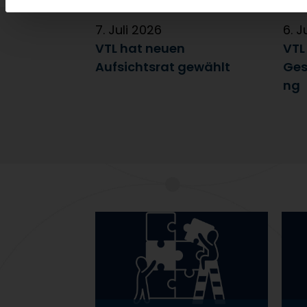
7. Juli 2026
6. J
VTL hat neuen
VTL
Aufsichtsrat gewählt
Ges
ng