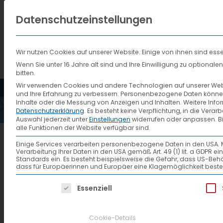
Datenschutzeinstellungen
Wir nutzen Cookies auf unserer Website. Einige von ihnen sind esse
Wenn Sie unter 16 Jahre alt sind und Ihre Einwilligung zu optiona
bitten.
HOME
AKTUELLES
VTL
Wir verwenden Cookies und andere Technologien auf unserer Websi
und Ihre Erfahrung zu verbessern.
Personenbezogene Daten können ve
Inhalte oder die Messung von Anzeigen und Inhalten.
Weitere Info
Datenschutzerklärung
.
Es besteht keine Verpflichtung, in die Verar
Auswahl jederzeit unter
Einstellungen
widerrufen oder anpassen.
B
alle Funktionen der Website verfügbar sind.
868_6_Erfasste-Send
Einige Services verarbeiten personenbezogene Daten in den USA. Mit 
Verarbeitung Ihrer Daten in den USA gemäß Art. 49 (1) lit. a GDPR 
Standards ein. Es besteht beispielsweise die Gefahr, dass US
dass für Europäerinnen und Europäer eine Klagemöglichkeit beste
Es folgt eine Liste der Service-Gruppen, f
Essenziell
Cookie-Details