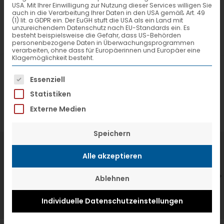
USA. Mit Ihrer Einwilligung zur Nutzung dieser Services willigen Sie
auch in die Verarbeitung Ihrer Daten in den USA gemäß Art. 49
(1) lit. a GDPR ein. Der EuGH stuft die USA als ein Land mit
unzureichendem Datenschutz nach EU-Standards ein. Es
besteht beispielsweise die Gefahr, dass US-Behörden
personenbezogene Daten in Überwachungsprogrammen
verarbeiten, ohne dass für Europäerinnen und Europäer eine
Klagemöglichkeit besteht.
Es folgt eine Liste der Service-Gruppen, f
Essenziell
Statistiken
Externe Medien
Speichern
7. Juli 2026
6
Alle akzeptieren
VTL hat neuen Aufsichtsrat gewählt
V
Ablehnen
Individuelle Datenschutzeinstellungen