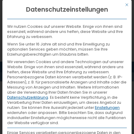
Mit d
DEUTSCH
Datenschutzeinstellungen
Wir nutzen Cookies auf unserer Website. Einige von ihnen sind
essenziell, während andere uns helfen, diese Website und Ihre
Erfahrung zu verbessern.
Wenn Sie unter 16 Jahre alt sind und Ihre Einwilligung zu
optionalen Services geben möchten, müssen Sie Ihre
Erziehungsberechtigten um Erlaubnis bitten.
Wir verwenden Cookies und andere Technologien auf unserer
MENÜ
Website. Einige von ihnen sind essenziell, während andere uns
BRKIC
helfen, diese Website und Ihre Erfahrung zu verbessern.
Personenbezogene Daten können verarbeitet werden (z. B. IP-
Adressen), z. B. für personalisierte Anzeigen und Inhalte oder die
Messung von Anzeigen und Inhalten.
Weitere Informationen
über die Verwendung Ihrer Daten finden Sie in unserer
Datenschutzerklärung
.
Es besteht keine Verpflichtung, in die
Verarbeitung Ihrer Daten einzuwilligen, um dieses Angebot zu
nutzen.
Sie können Ihre Auswahl jederzeit unter
Einstellungen
widerrufen oder anpassen.
Bitte beachten Sie, dass aufgrund
individueller Einstellungen möglicherweise nicht alle Funktionen
der Website verfügbar sind.
Einige Services verarbeiten personenbezogene Daten in den