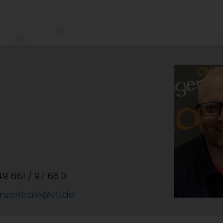
+49 661 / 97 68 0
mzentrale@vtl.de