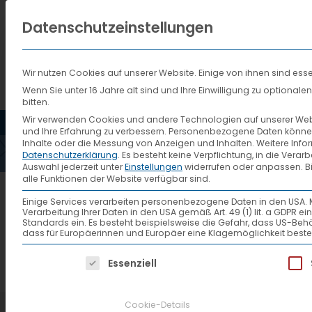
Datenschutzeinstellungen
Wir nutzen Cookies auf unserer Website. Einige von ihnen sind esse
Wenn Sie unter 16 Jahre alt sind und Ihre Einwilligung zu optiona
bitten.
HOME
AKTUELLES
VTL
Wir verwenden Cookies und andere Technologien auf unserer Websi
und Ihre Erfahrung zu verbessern.
Personenbezogene Daten können ve
Inhalte oder die Messung von Anzeigen und Inhalten.
Weitere Info
Datenschutzerklärung
.
Es besteht keine Verpflichtung, in die Verar
Auswahl jederzeit unter
Einstellungen
widerrufen oder anpassen.
B
alle Funktionen der Website verfügbar sind.
Einige Services verarbeiten personenbezogene Daten in den USA. Mit 
Verarbeitung Ihrer Daten in den USA gemäß Art. 49 (1) lit. a GDPR 
Standards ein. Es besteht beispielsweise die Gefahr, dass US
dass für Europäerinnen und Europäer eine Klagemöglichkeit beste
Es folgt eine Liste der Service-Gruppen, f
Essenziell
Cookie-Details