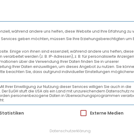
nziell, während andere uns helfen, diese Website und Ihre Erfahrung zu 
len Services geben möchten, müssen Sie Ihre Erziehungsberechtigten um 
DIENSTLEISTUNGEN
SYSTEMPARTNER
te. Einige von ihnen sind essenziell, während andere uns helfen, dies
rarbeitet werden (z. B. IP-Adressen), z. B. für personalisierte Anzeige
CHRISTIAN-GRUBMUELLE
rmationen über die Verwendung Ihrer Daten finden Sie in unserer
beitung Ihrer Daten einzuwilligen, um dieses Angebot zu nutzen.
Sie könne
itte beachten Sie, dass aufgrund individueller Einstellungen möglicherw
Ihrer Einwilligung zur Nutzung dieser Services willigen Sie auch in die
ein. Der EuGH stuft die USA als ein Land mit unzureichendem Datenschutz 
-Behörden personenbezogene Daten in Überwachungsprogrammen verarbe
ht.
ür die eine Einwilligung erteilt werden kann.
Statistiken
Externe Medien
Datenschutzerklärung