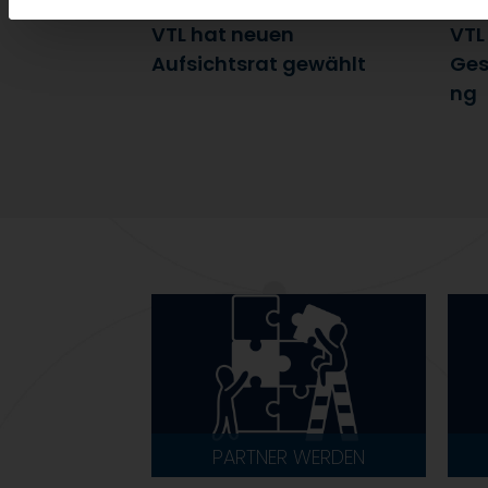
7. Juli 2026
6. J
VTL hat neuen
VTL
Aufsichtsrat gewählt
Ges
ng
PARTNER WERDEN