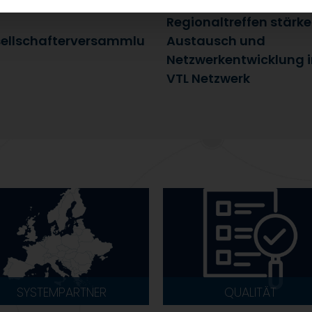
uli 2026
25. Juni 2026
Regionaltreffen stärk
ellschafterversammlu
Austausch und
Netzwerkentwicklung 
VTL Netzwerk
SYSTEMPARTNER
QUALITÄT