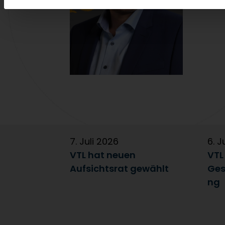
7. Juli 2026
6. J
VTL hat neuen
VTL
Aufsichtsrat gewählt
Ges
ng