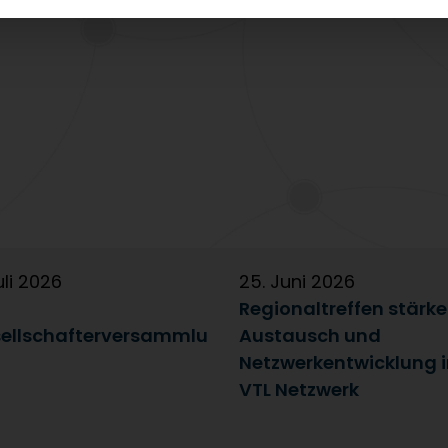
uli 2026
25. Juni 2026
Regionaltreffen stärk
ellschafterversammlu
Austausch und
Netzwerkentwicklung 
VTL Netzwerk