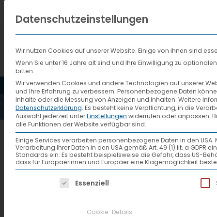
Datenschutzeinstellungen
Wir nutzen Cookies auf unserer Website. Einige von ihnen sind esse
Wenn Sie unter 16 Jahre alt sind und Ihre Einwilligung zu optiona
bitten.
HOME
AKTUELLES
VTL
Wir verwenden Cookies und andere Technologien auf unserer Websi
und Ihre Erfahrung zu verbessern.
Personenbezogene Daten können ve
Inhalte oder die Messung von Anzeigen und Inhalten.
Weitere Info
Datenschutzerklärung
.
Es besteht keine Verpflichtung, in die Verar
Auswahl jederzeit unter
Einstellungen
widerrufen oder anpassen.
B
alle Funktionen der Website verfügbar sind.
Einige Services verarbeiten personenbezogene Daten in den USA. Mit 
Verarbeitung Ihrer Daten in den USA gemäß Art. 49 (1) lit. a GDPR 
Standards ein. Es besteht beispielsweise die Gefahr, dass US
dass für Europäerinnen und Europäer eine Klagemöglichkeit beste
Es folgt eine Liste der Service-Gruppen, f
Essenziell
Cookie-Details