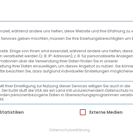
nziell, während andere uns helfen, diese Website und Ihre Erfahrung zu 
len Services geben möchten, müssen Sie Ihre Erziehungsberechtigten um 
DIENSTLEISTUNGEN
SYSTEMPARTNER
te. Einige von ihnen sind essenziell, während andere uns helfen, dies
rarbeitet werden (z. B. IP-Adressen), z. B. für personalisierte Anzeige
EGERER
rmationen über die Verwendung Ihrer Daten finden Sie in unserer
beitung Ihrer Daten einzuwilligen, um dieses Angebot zu nutzen.
Sie könne
itte beachten Sie, dass aufgrund individueller Einstellungen möglicherw
Ihrer Einwilligung zur Nutzung dieser Services willigen Sie auch in die
ein. Der EuGH stuft die USA als ein Land mit unzureichendem Datenschutz 
-Behörden personenbezogene Daten in Überwachungsprogrammen verarbe
ht.
ür die eine Einwilligung erteilt werden kann.
Statistiken
Externe Medien
Datenschutzerklärung