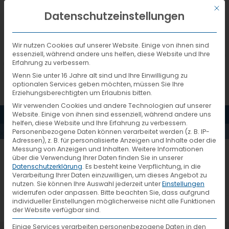
Mit d
DEUTSCH
Datenschutzeinstellungen
Wir nutzen Cookies auf unserer Website. Einige von ihnen sind
essenziell, während andere uns helfen, diese Website und Ihre
Erfahrung zu verbessern.
Wenn Sie unter 16 Jahre alt sind und Ihre Einwilligung zu
optionalen Services geben möchten, müssen Sie Ihre
Erziehungsberechtigten um Erlaubnis bitten.
Wir verwenden Cookies und andere Technologien auf unserer
JESSICA-
MENÜ
Website. Einige von ihnen sind essenziell, während andere uns
helfen, diese Website und Ihre Erfahrung zu verbessern.
Personenbezogene Daten können verarbeitet werden (z. B. IP-
ROCKEL
Adressen), z. B. für personalisierte Anzeigen und Inhalte oder die
Messung von Anzeigen und Inhalten.
Weitere Informationen
über die Verwendung Ihrer Daten finden Sie in unserer
Datenschutzerklärung
.
Es besteht keine Verpflichtung, in die
Verarbeitung Ihrer Daten einzuwilligen, um dieses Angebot zu
nutzen.
Sie können Ihre Auswahl jederzeit unter
Einstellungen
widerrufen oder anpassen.
Bitte beachten Sie, dass aufgrund
individueller Einstellungen möglicherweise nicht alle Funktionen
der Website verfügbar sind.
Einige Services verarbeiten personenbezogene Daten in den