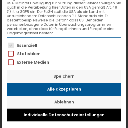
USA. Mit Ihrer Einwilligung zur Nutzung dieser Services willigen Sie
7. Juli 2026
6
auch in die Verarbeitung Ihrer Daten in den USA gemäß Art. 49
(1) lit. a GDPR ein. Der EuGH stuft die USA als ein Land mit
VTL hat neuen Aufsichtsrat gewählt
V
unzureichendem Datenschutz nach EU-Standards ein. Es
besteht beispielsweise die Gefahr, dass US-Behörden
personenbezogene Daten in Überwachungsprogrammen
verarbeiten, ohne dass für Europäerinnen und Europäer eine
Klagemöglichkeit besteht.
Es folgt eine Liste der Service-Gruppen, f
Essenziell
Statistiken
Externe Medien
Speichern
Alle akzeptieren
Ablehnen
Individuelle Datenschutzeinstellungen