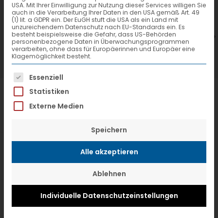
USA. Mit Ihrer Einwilligung zur Nutzung dieser Services willigen Sie
7. Juli 2026
6
auch in die Verarbeitung Ihrer Daten in den USA gemäß Art. 49
(1) lit. a GDPR ein. Der EuGH stuft die USA als ein Land mit
VTL hat neuen Aufsichtsrat gewählt
V
unzureichendem Datenschutz nach EU-Standards ein. Es
besteht beispielsweise die Gefahr, dass US-Behörden
personenbezogene Daten in Überwachungsprogrammen
verarbeiten, ohne dass für Europäerinnen und Europäer eine
Klagemöglichkeit besteht.
Es folgt eine Liste der Service-Gruppen, f
Essenziell
Statistiken
Externe Medien
Speichern
Alle akzeptieren
Ablehnen
Individuelle Datenschutzeinstellungen