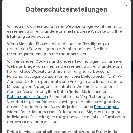
Mit d
DEUTSCH
Datenschutzeinstellungen
Wir nutzen Cookies auf unserer Website. Einige von ihnen sind
essenziell, während andere uns helfen, diese Website und Ihre
Erfahrung zu verbessern.
Wenn Sie unter 16 Jahre alt sind und Ihre Einwilligung zu
optionalen Services geben möchten, müssen Sie Ihre
Erziehungsberechtigten um Erlaubnis bitten.
Wir verwenden Cookies und andere Technologien auf unserer
MENÜ
Website. Einige von ihnen sind essenziell, während andere uns
K.PASZEK
helfen, diese Website und Ihre Erfahrung zu verbessern.
Personenbezogene Daten können verarbeitet werden (z. B. IP-
Adressen), z. B. für personalisierte Anzeigen und Inhalte oder die
Messung von Anzeigen und Inhalten.
Weitere Informationen
über die Verwendung Ihrer Daten finden Sie in unserer
Datenschutzerklärung
.
Es besteht keine Verpflichtung, in die
Verarbeitung Ihrer Daten einzuwilligen, um dieses Angebot zu
nutzen.
Sie können Ihre Auswahl jederzeit unter
Einstellungen
widerrufen oder anpassen.
Bitte beachten Sie, dass aufgrund
individueller Einstellungen möglicherweise nicht alle Funktionen
der Website verfügbar sind.
Einige Services verarbeiten personenbezogene Daten in den