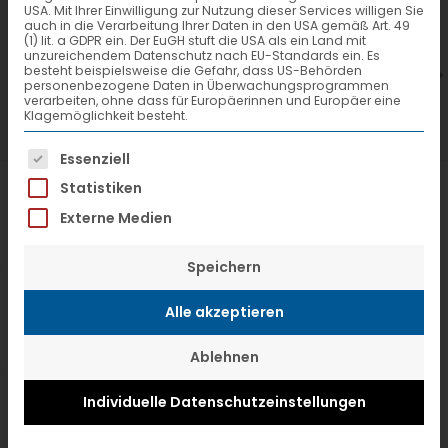
USA. Mit Ihrer Einwilligung zur Nutzung dieser Services willigen Sie
7. Juli 2026
6
auch in die Verarbeitung Ihrer Daten in den USA gemäß Art. 49
(1) lit. a GDPR ein. Der EuGH stuft die USA als ein Land mit
VTL hat neuen Aufsichtsrat gewählt
V
unzureichendem Datenschutz nach EU-Standards ein. Es
besteht beispielsweise die Gefahr, dass US-Behörden
personenbezogene Daten in Überwachungsprogrammen
verarbeiten, ohne dass für Europäerinnen und Europäer eine
Klagemöglichkeit besteht.
Es folgt eine Liste der Service-Gruppen, f
Essenziell
Statistiken
Externe Medien
Speichern
Alle akzeptieren
Ablehnen
Individuelle Datenschutzeinstellungen