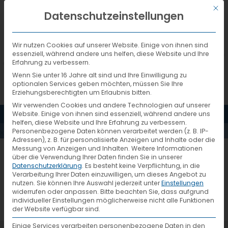
Mit d
DEUTSCH
Datenschutzeinstellungen
Wir nutzen Cookies auf unserer Website. Einige von ihnen sind
essenziell, während andere uns helfen, diese Website und Ihre
Erfahrung zu verbessern.
Wenn Sie unter 16 Jahre alt sind und Ihre Einwilligung zu
optionalen Services geben möchten, müssen Sie Ihre
Erziehungsberechtigten um Erlaubnis bitten.
Wir verwenden Cookies und andere Technologien auf unserer
MENÜ
Website. Einige von ihnen sind essenziell, während andere uns
L.WAGNER
helfen, diese Website und Ihre Erfahrung zu verbessern.
Personenbezogene Daten können verarbeitet werden (z. B. IP-
Adressen), z. B. für personalisierte Anzeigen und Inhalte oder die
Messung von Anzeigen und Inhalten.
Weitere Informationen
über die Verwendung Ihrer Daten finden Sie in unserer
Datenschutzerklärung
.
Es besteht keine Verpflichtung, in die
Verarbeitung Ihrer Daten einzuwilligen, um dieses Angebot zu
nutzen.
Sie können Ihre Auswahl jederzeit unter
Einstellungen
widerrufen oder anpassen.
Bitte beachten Sie, dass aufgrund
individueller Einstellungen möglicherweise nicht alle Funktionen
der Website verfügbar sind.
Einige Services verarbeiten personenbezogene Daten in den